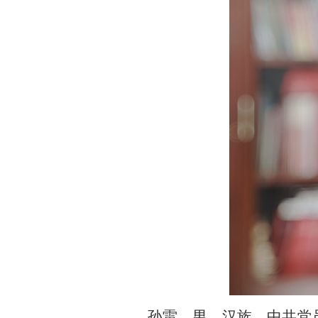
孙雷，男，汉族，中共党