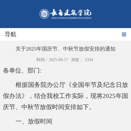
导航
关于2025年国庆节、中秋节放假安排的通知
时间：2025-09-17
浏览：
2334
各单位
、
部门
:
根据国务院办公厅《
全国年节及纪念日放
假办法
》，
结合
我校工作实际
，
现将
20
25
年
国
庆节、中秋节
放假
时间
安排如下。
一、放假时间