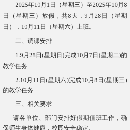
20
25
年
10
月
1
日
（星期三）
至
2025年10
月
8
日
（星期三）
放假，共
8
天
，
9月28日（星期
日），10月11日（星期六）上班
。
二、调课安排
1.
9月28日(星期
日
)完成
10
月
7
日
(星期
二
)的
教学任务
2.10
月
11
日
(星期
六
)完成10月
8
日
(星期
三
)
的教学任务
三、相关要求
请各单位、部门安排好假期值班工作，确
保师生身体健康，校园安全稳定。